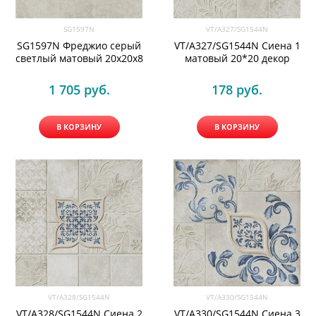
SG1597N
VT/A327/SG1544N
SG1597N Фреджио серый
VT/A327/SG1544N Сиена 1
светлый матовый 20x20x8
матовый 20*20 декор
1 705
 руб.
178
 руб.
В КОРЗИНУ
В КОРЗИНУ
VT/A328/SG1544N
VT/A330/SG1544N
VT/A328/SG1544N Сиена 2
VT/A330/SG1544N Сиена 3