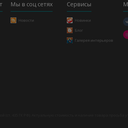
т
Мы в соц сетях
Сервисы
М
Новости
Новинки
Блог
Галерея интерьеров
й (ст. 435 ГК РФ). Актуальную стоимость и наличие товара просьба 