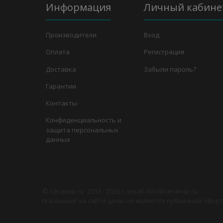
Информация
Личный кабине
Производители
Вход
Оплата
Регистрация
Доставка
Забыли пароль?
Гарантии
Контакты
Конфиденциальность и
защита персональных
данных
©
Сeramar.ru
2013 - 2026 г. email: info@ceramar.ru
Указанные на сайте цены не являются публичной оферто