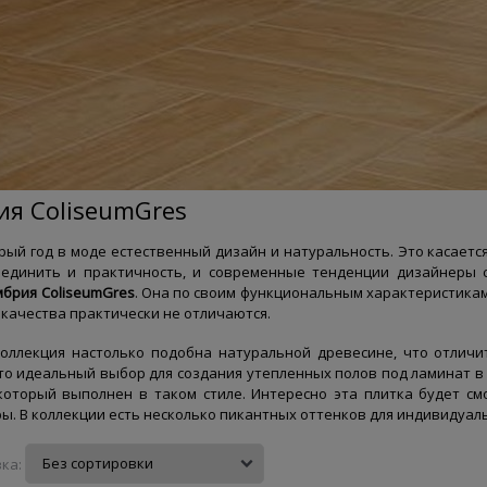
ия ColiseumGres
рый год в моде естественный дизайн и натуральность. Это касаетс
оединить и практичность, и современные тенденции дизайнеры
брия ColiseumGres
. Она по своим функциональным характеристикам
качества практически не отличаются.
оллекция настолько подобна натуральной древесине, что отличи
то идеальный выбор для создания утепленных полов под ламинат в 
который выполнен в таком стиле. Интересно эта плитка будет см
ы. В коллекции есть несколько пикантных оттенков для индивидуал
ка: