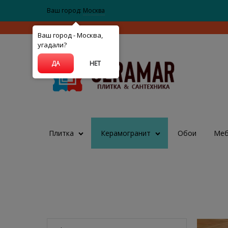
Ваш город:
Москва
Ваш город - Москва,
угадали?
ДА
НЕТ
Плитка
Керамогранит
Обои
Меб