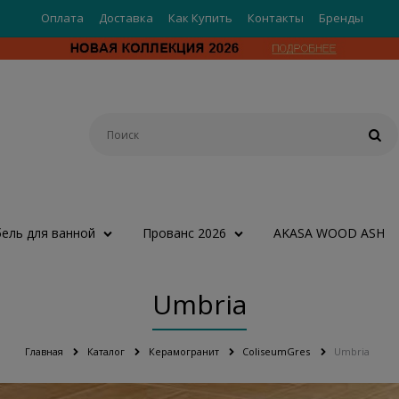
Оплата
Доставка
Как Купить
Контакты
Бренды
ель для ванной
Прованс 2026
AKASA WOOD ASH
Umbria
Главная
Каталог
Керамогранит
ColiseumGres
Umbria