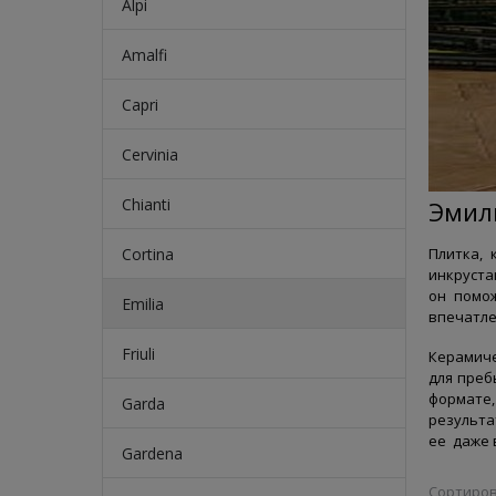
Alpi
Amalfi
Capri
Cervinia
Chianti
Эмил
Cortina
Плитка,
инкруста
он помо
Emilia
впечатле
Friuli
Керамиче
для преб
формате,
Garda
результа
ее даже 
Gardena
Сортиров