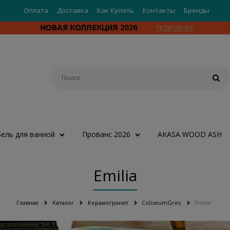
Оплата
Доставка
Как Купить
Контакты
Бренды
ель для ванной
Прованс 2026
AKASA WOOD ASH
Emilia
Главная
Каталог
Керамогранит
ColiseumGres
Emilia