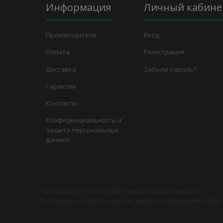
Информация
Личный кабине
Производители
Вход
Оплата
Регистрация
Доставка
Забыли пароль?
Гарантии
Контакты
Конфиденциальность и
защита персональных
данных
©
Сeramar.ru
2013 - 2026 г. email: info@ceramar.ru
Указанные на сайте цены не являются публичной оферто