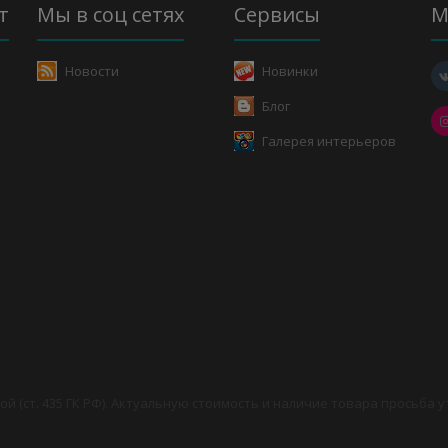
т
Мы в соц сетях
Сервисы
М
Новости
Новинки
Блог
Галерея интерьеров
й (ст. 435 ГК РФ). Актуальную стоимость и наличие товара просьба 