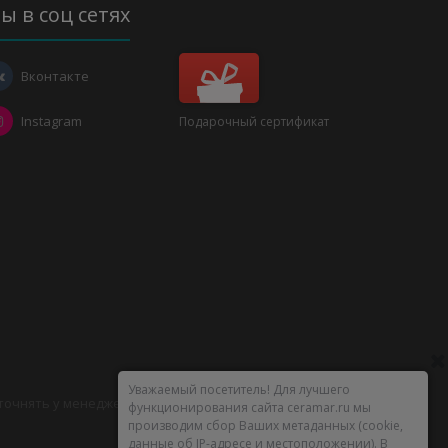
ы в соц сетях
Вконтакте
Instagram
Подарочный сертификат
Уважаемый посетитель! Для лучшего
уточнять у менеджеров.
функционирования сайта ceramar.ru мы
производим сбор Ваших метаданных (cookie,
данные об IP-адресе и местоположении). В