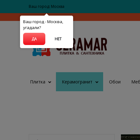
Ваш город:
Москва
Ваш город - Москва,
угадали?
ДА
НЕТ
Плитка
Керамогранит
Обои
Меб