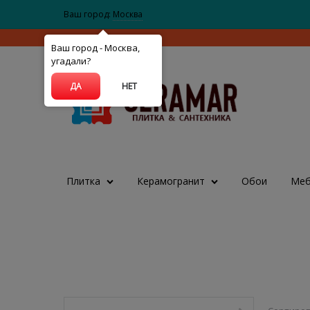
Ваш город:
Москва
Ваш город - Москва,
угадали?
ДА
НЕТ
Плитка
Керамогранит
Обои
Меб