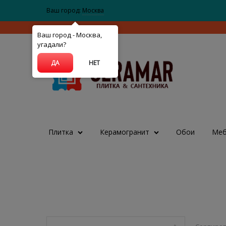
Ваш город:
Москва
Ваш город - Москва,
угадали?
ДА
НЕТ
Плитка
Керамогранит
Обои
Меб