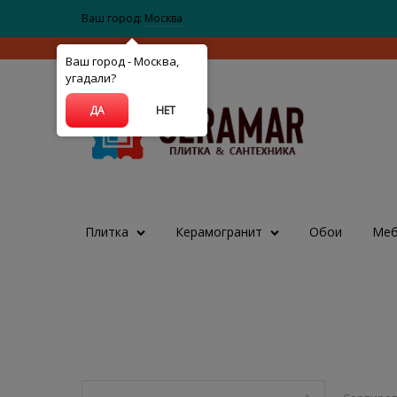
Ваш город:
Москва
Ваш город - Москва,
угадали?
ДА
НЕТ
Плитка
Керамогранит
Обои
Меб