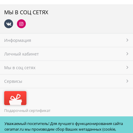
МЫ В СОЦ СЕТЯХ
Информация
Личный кабинет
Мы в соц сетях
Сервисы
Подарочный сертификат
МЫ ПРИНИМАЕМ
Уважаемый посетитель! Для лучшего функционирования сайта
ceramar.ru мы производим сбор Ваших метаданных (cookie,