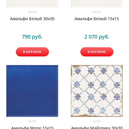
44794
44795
Амальфи Белый 30x30
Амальфи Белый 15x15
790
 руб.
2 070
 руб.
В КОРЗИНУ
В КОРЗИНУ
44796
44797
Амальфи Море 15x15
Амальфи Майолика 30x30