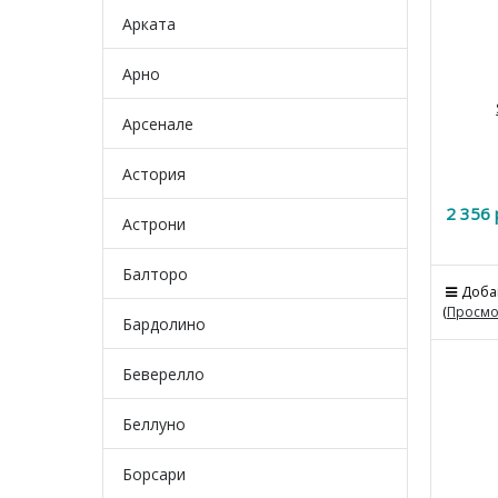
Арката
Арно
Арсенале
Астория
2 356
 
Астрони
Балторо
Доба
(
Просмо
Бардолино
Беверелло
Беллуно
Борсари