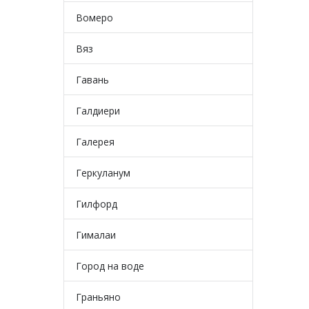
Вомеро
Вяз
Гавань
Галдиери
Галерея
Геркуланум
Гилфорд
Гималаи
Город на воде
Граньяно