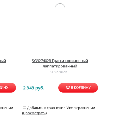
вый
SG927402R Грасси коричневый
лаппатированный
SG927402R
2 343
 руб.
ЗИНУ
В КОРЗИНУ
авнении
Добавить в сравнение
Уже в сравнении
(
Просмотреть
)