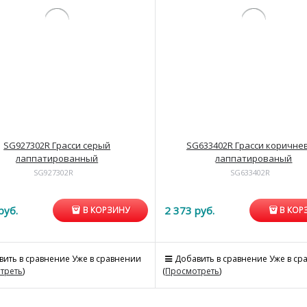
SG927302R Грасси серый
SG633402R Грасси коричне
лаппатированный
лаппатированый
SG927302R
SG633402R
руб.
2 373
 руб.
В КОРЗИНУ
В КОР
вить в сравнение
Уже в сравнении
Добавить в сравнение
Уже в ср
треть
)
(
Просмотреть
)