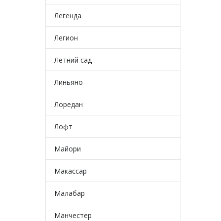
Легенда
Легион
Летний сад
Линьяно
Лоредан
Лофт
Майори
Макассар
Малабар
Манчестер