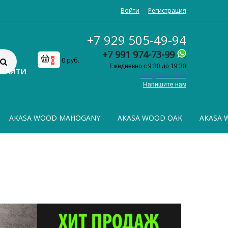
Войти
Регистрация
+7 929 505-49-94
+7 991 974-73-99
0
0 руб.
Ежедневно с 9:30 до 19:30
НАЙТИ
info@ceramar.ru
Напишите нам
AKASA WOOD MAHOGANY
AKASA WOOD OAK
AKASA 