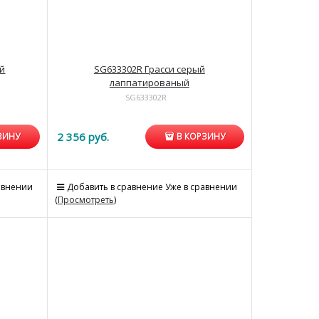
ый
SG633302R Грасси серый
лаппатированый
SG633302R
2 356
 руб.
ЗИНУ
В КОРЗИНУ
авнении
Добавить в сравнение
Уже в сравнении
(
Просмотреть
)