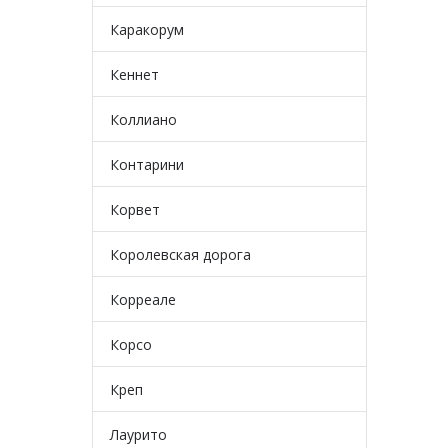
Каракорум
Кеннет
Коллиано
Контарини
Корвет
Королевская дорога
Корреале
Корсо
Креп
Лаурито