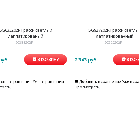
SG633202R Грасси светлый
SG927202R Грасси светл
лаппатированый
лаппатированный
SG633202R
SG927202R
руб.
2 343
 руб.
В КОРЗИНУ
В КОР
вить в сравнение
Уже в сравнении
Добавить в сравнение
Уже в ср
треть
)
(
Просмотреть
)