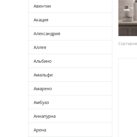
Авентин
Акация
Александрия
Сортиров
Аллея
Альбино
Амальфи
Амарено
Амбуаз
Аннапурна
Арена