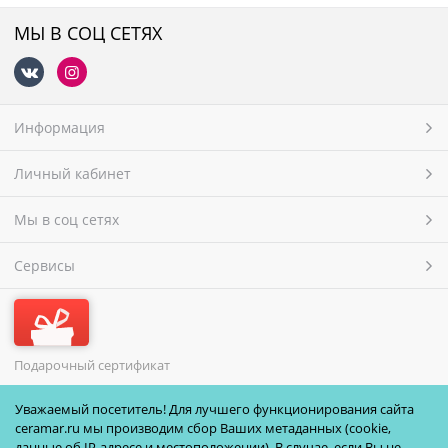
МЫ В СОЦ СЕТЯХ
Информация
Личный кабинет
Мы в соц сетях
Сервисы
Подарочный сертификат
МЫ ПРИНИМАЕМ
Уважаемый посетитель! Для лучшего функционирования сайта
ceramar.ru мы производим сбор Ваших метаданных (cookie,
данные об IP-адресе и местоположении). В случае, если Вы не