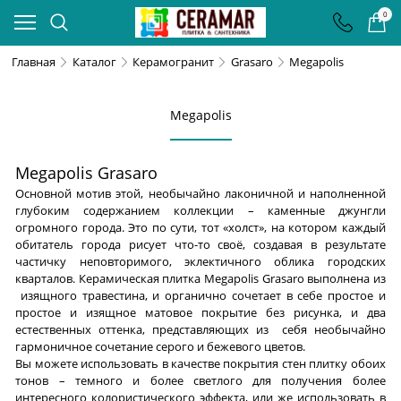
0
Главная
Каталог
Керамогранит
Grasaro
Megapolis
Megapolis
Megapolis Grasaro
Основной мотив этой, необычайно лаконичной и наполненной
глубоким содержанием коллекции – каменные джунгли
огромного города. Это по сути, тот «холст», на котором каждый
обитатель города рисует что-то своё, создавая в результате
частичку неповторимого, эклектичного облика городских
кварталов. Керамическая плитка Megapolis Grasaro выполнена из
изящного травестина, и органично сочетает в себе простое и
простое и изящное матовое покрытие без рисунка, и два
естественных оттенка, представляющих из себя необычайно
гармоничное сочетание серого и бежевого цветов.
Вы можете использовать в качестве покрытия стен плитку обоих
тонов – темного и более светлого для получения более
интересного колористического эффекта, или же использовать в