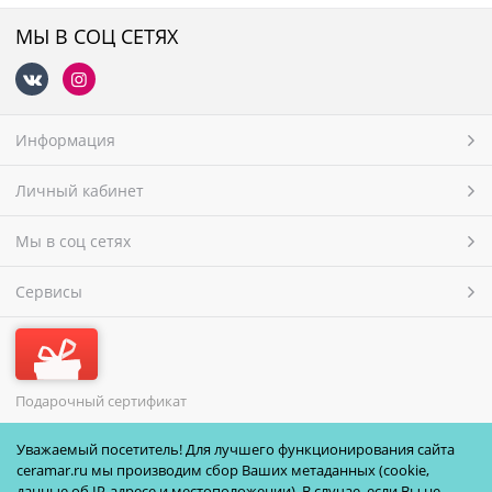
МЫ В СОЦ СЕТЯХ
Информация
Личный кабинет
Мы в соц сетях
Сервисы
Подарочный сертификат
МЫ ПРИНИМАЕМ
Уважаемый посетитель! Для лучшего функционирования сайта
ceramar.ru мы производим сбор Ваших метаданных (cookie,
данные об IP-адресе и местоположении). В случае, если Вы не