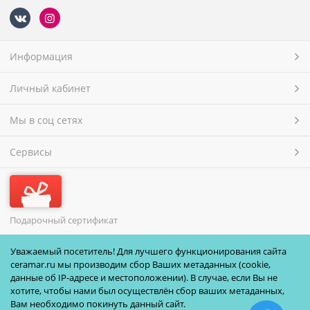
Информация
Личный кабинет
Мы в соц сетях
Сервисы
Подарочный сертификат
МЫ ПРИНИМАЕМ
Уважаемый посетитель! Для лучшего функционирования сайта
ceramar.ru мы производим сбор Ваших метаданных (cookie,
данные об IP-адресе и местоположении). В случае, если Вы не
хотите, чтобы нами был осуществлён сбор ваших метаданных,
Вам необходимо покинуть данный сайт.