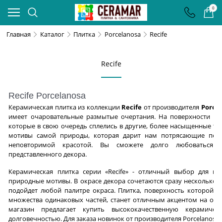
0
Главная
Каталог
Плитка
Porcelanosa
Recife
Recife
Recife Porcelanosa
Керамическая плитка из коллекции
Recife
от производителя
Porce
имеет очаровательные размытые очертания. На поверхности пли
которые в свою очередь сплелись в другие, более насыщенные то
мотивы самой природы, которая дарит нам потрясающие пей
неповторимой красотой. Вы сможете долго любоваться 
представленного декора.
Керамическая плитка серии «Recife» - отличный выбор для ин
природные мотивы. В окрасе декора сочетаются сразу несколько о
подойдет любой палитре окраса. Плитка, поверхность которой б
множества одинаковых частей, станет отличным акцентом на оп
магазин предлагает купить высококачественную керамичес
долговечностью. Для заказа новинок от производителя Porcelanos