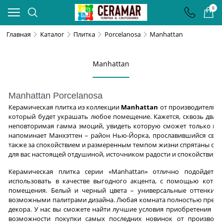
0
Главная
Каталог
Плитка
Porcelanosa
Manhattan
Manhattan
Manhattan Porcelanosa
Керамическая плитка из коллекции
Manhattan
от производителя
P
который будет украшать любое помещение. Кажется, сквозь два 
неповторимая гамма эмоций, увидеть которую сможет только н
напоминает Манхэттен – район Нью-Йорка, прославившийся св
также за спокойствием и размеренным темпом жизни спрятаны силь
для вас настоящей отдушиной, источником радости и спокойствия.
Керамическая плитка серии «Manhattan» отлично подойдет д
использовать в качестве выгодного акцента, с помощью кото
помещения. Белый и черный цвета – универсальные оттенки, 
возможными палитрами дизайна. Любая комната полностью преобр
декора. У нас вы сможете найти лучшие условия приобретения к
возможности покупки самых последних новинок от производит