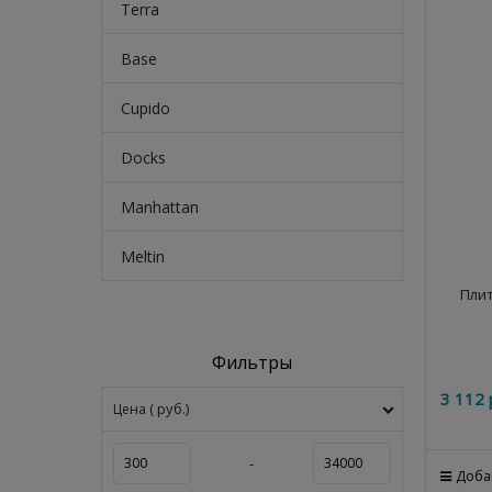
Terra
Base
Cupido
Docks
Manhattan
Meltin
Плит
Фильтры
3 112
 
( руб.)
Цена
-
Доба