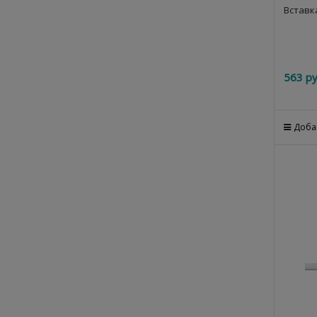
Вставк
563
 ру
Доба