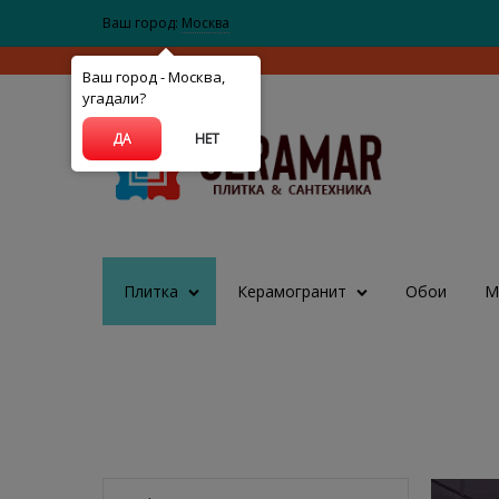
Ваш город:
Москва
Ваш город - Москва,
угадали?
ДА
НЕТ
Плитка
Керамогранит
Обои
М