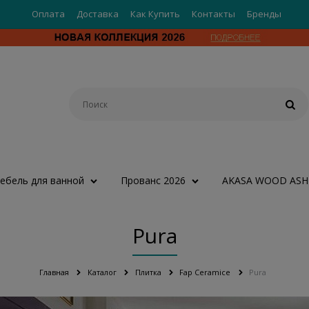
Оплата
Доставка
Как Купить
Контакты
Бренды
ебель для ванной
Прованс 2026
AKASA WOOD ASH
Pura
Главная
Каталог
Плитка
Fap Ceramice
Pura