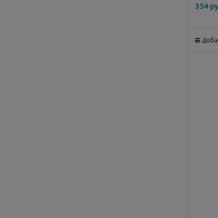
354
 ру
Доба