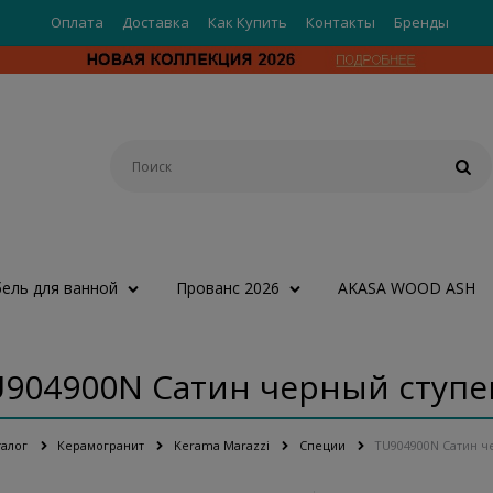
Оплата
Доставка
Как Купить
Контакты
Бренды
ель для ванной
Прованс 2026
AKASA WOOD ASH
904900N Сатин черный ступ
талог
Керамогранит
Kerama Marazzi
Специи
TU904900N Сатин ч