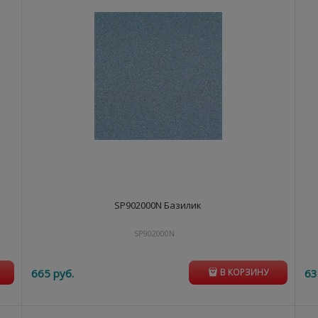
SP902000N Базилик
SP902000N
665
 руб.
63
В КОРЗИНУ