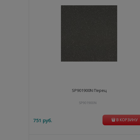
SP901900N Перец
SP901900N
751
 руб.
В КОРЗИНУ