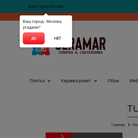
Ваш город:
Москва
Ваш город - Москва,
угадали?
ДА
НЕТ
Плитка
Керамогранит
Обои
Меб
TU
Главная
Ка