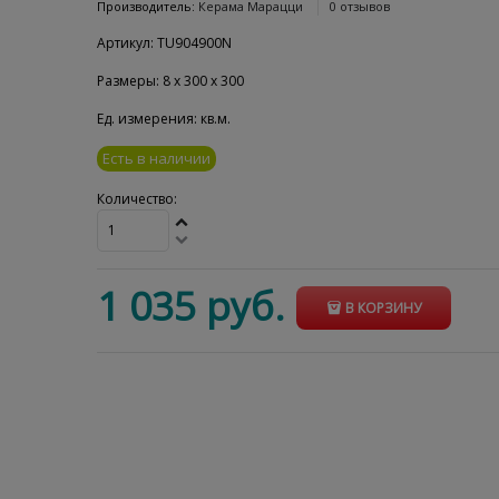
Производитель:
Керама Марацци
0 отзывов
Артикул:
TU904900N
Размеры:
8
x
300
x
300
Ед. измерения:
кв.м.
Есть в наличии
Количество:
1 035
 руб.
В КОРЗИНУ