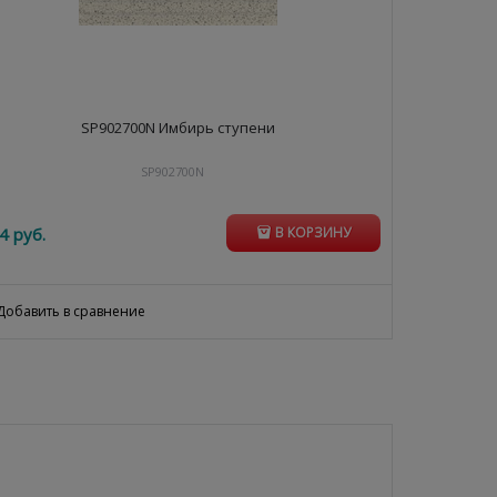
SP902700N Имбирь ступени
SP902700N
4
 руб.
В КОРЗИНУ
Добавить в сравнение