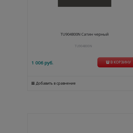
TU904800N Сатин черный
TU904800N
1 006
 руб.
В КОРЗИНУ
Добавить в сравнение