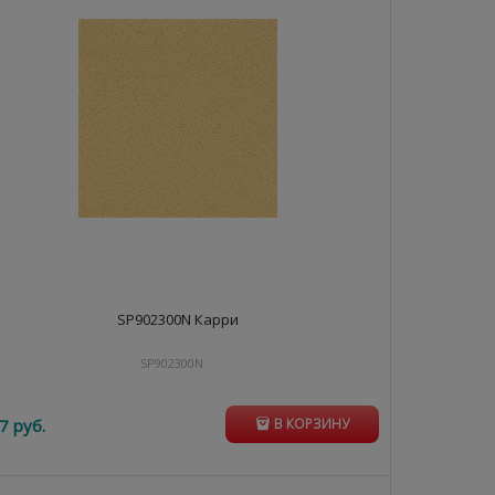
SP902300N Карри
SP902300N
7
 руб.
В КОРЗИНУ