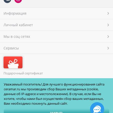
Информация
Личный кабинет
Мы в соц сетях
Сервисы
Подарочный сертификат
МЫ ПРИНИМАЕМ
Уважаемый посетитель! Для лучшего функционирования сайта
ceramar.ru мы производим сбор Ваших метаданных (cookie,
данные об IP-адресе и местоположении). В случае, если Вы не
хотите, чтобы нами был осуществлён сбор ваших метаданных,
Вам необходимо покинуть данный сайт.
ЗАКРЫТЬ