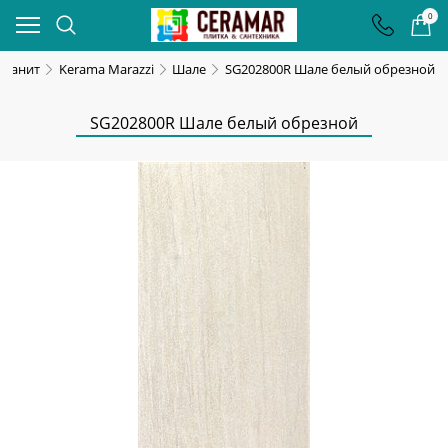
0
гранит
Kerama Marazzi
Шале
SG202800R Шале белый обрезной
SG202800R Шале белый обрезной