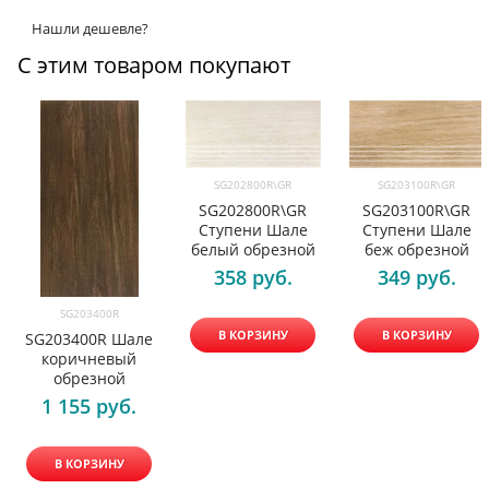
Нашли дешевле?
С этим товаром покупают
SG202800R\GR
SG203100R\GR
SG202800R\GR
SG203100R\GR
Ступени Шале
Ступени Шале
белый обрезной
беж обрезной
358
 руб.
349
 руб.
SG203400R
В КОРЗИНУ
В КОРЗИНУ
SG203400R Шале
коричневый
обрезной
1 155
 руб.
В КОРЗИНУ