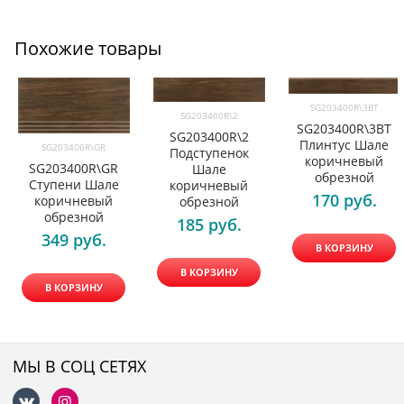
Похожие товары
SG203400R\3BT
SG203400R\2
SG203400R\3BT
SG203400R\2
Плинтус Шале
SG203400R\GR
Подступенок
коричневый
SG203400R\GR
Шале
обрезной
Ступени Шале
коричневый
170
 руб.
коричневый
обрезной
обрезной
185
 руб.
349
 руб.
В КОРЗИНУ
В КОРЗИНУ
В КОРЗИНУ
МЫ В СОЦ СЕТЯХ