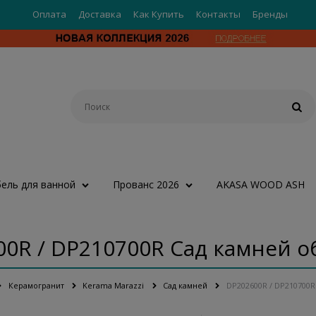
Оплата
Доставка
Как Купить
Контакты
Бренды
ель для ванной
Прованс 2026
AKASA WOOD ASH
0R / DP210700R Сад камней 
Керамогранит
Kerama Marazzi
Сад камней
DP202600R / DP210700