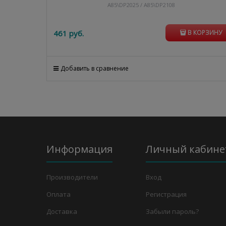
A85\DP2025 / A85\DP2108
461
 руб.
В КОРЗИНУ
Добавить в сравнение
Информация
Личный кабине
Производители
Вход
Оплата
Регистрация
Доставка
Забыли пароль?