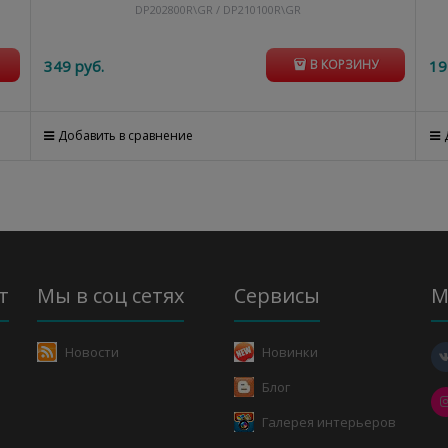
DP202800R\GR / DP210100R\GR
349
 руб.
19
В КОРЗИНУ
Добавить в сравнение
т
Мы в соц сетях
Сервисы
М
Новости
Новинки
Блог
Галерея интерьеров