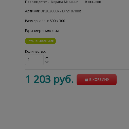
Производитель:
Керама Марацци
0 отзывов
Артикул:
DP202600R / DP210700R
Размеры:
11
x
600
x
300
Ед. измерения:
кв.м.
Есть в наличии
Количество:
1 203
 руб.
В КОРЗИНУ