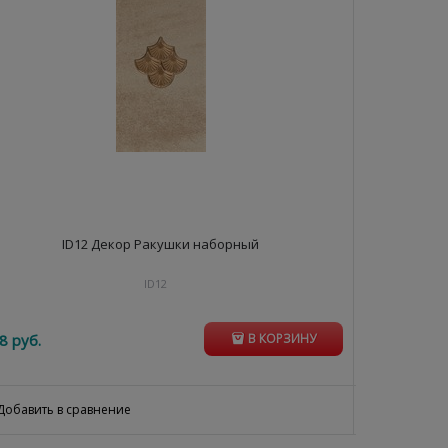
ID12 Декор Ракушки наборный
A84\DP2025
ID12
8
 руб.
461
 руб.
В КОРЗИНУ
Добавить в сравнение
Добавить 