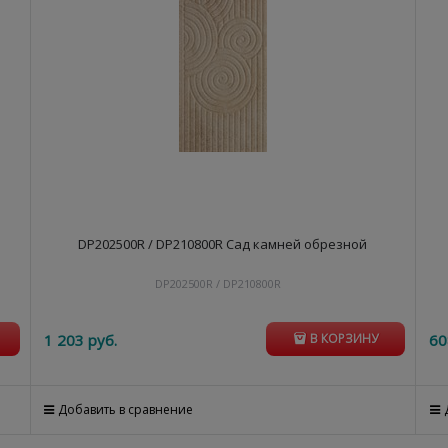
DP202500R / DP210800R Сад камней обрезной
DP202500R / DP210800R
1 203
 руб.
60
В КОРЗИНУ
Добавить в сравнение