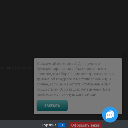
Уважаемый посетитель! Для лучшего
уточнять у менеджеров.
функционирования сайта ceramar.ru мы
производим сбор Ваших метаданных (cookie,
данные об IP-адресе и местоположении). В
случае, если Вы не хотите, чтобы нами был
осуществлён сбор ваших метаданных, Вам
необходимо покинуть данный сайт.
ЗАКРЫТЬ
Корзина
0
Оформить заказ