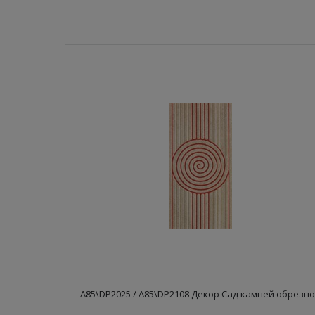
A85\DP2025 / A85\DP2108 Декор Сад камней обрезн