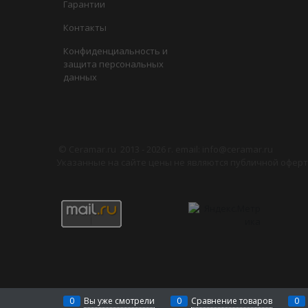
Гарантии
Контакты
Конфиденциальность и
защита персональных
данных
©
Сeramar.ru
2013 - 2026 г. email: info@ceramar.ru
Указанные на сайте цены не являются публичной оферто
0
Вы уже смотрели
0
Сравнение товаров
0