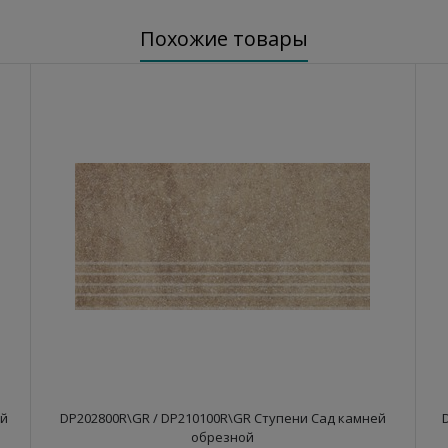
Похожие товары
ой
DP202800R\GR / DP210100R\GR Ступени Сад камней
обрезной