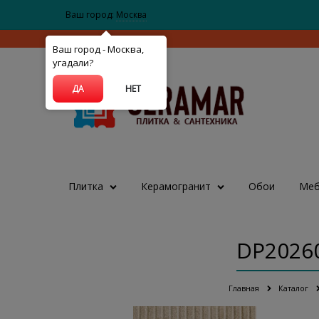
Ваш город:
Москва
Ваш город - Москва,
угадали?
ДА
НЕТ
Плитка
Керамогранит
Обои
Меб
DP20260
Главная
Каталог