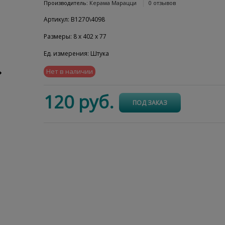
Производитель:
Керама Марацци
0 отзывов
Артикул:
B1270\4098
Размеры:
8
x
402
x
77
Ед. измерения:
Штука
Нет в наличии
120
 руб.
ПОД ЗАКАЗ