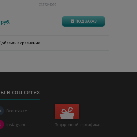
C1272\4099
 руб.
94
 руб.
ПОД ЗАКАЗ
Добавить в сравнение
Добавить 
ы в соц сетях
Вконтакте
Instagram
Подарочный сертификат