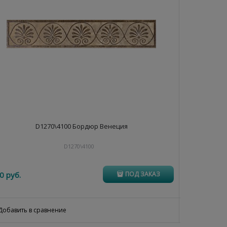
D1270\4100 Бордюр Венеция
D1270\4100
0
 руб.
94
 руб.
ПОД ЗАКАЗ
Добавить в сравнение
Добавить 