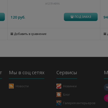
A1270\4096
120
 руб.
94
ПОД ЗАКАЗ
Добавить в сравнение
т
Мы в соц сетях
Сервисы
М
Новости
Новинки
Блог
Галерея интерьеров