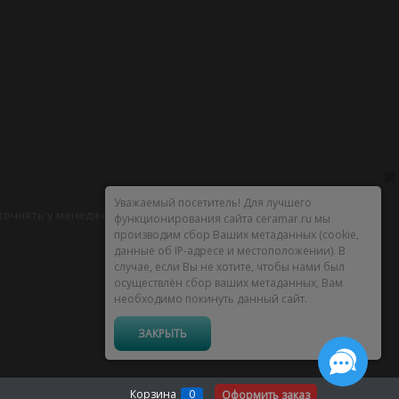
Уважаемый посетитель! Для лучшего
уточнять у менеджеров.
функционирования сайта ceramar.ru мы
производим сбор Ваших метаданных (cookie,
данные об IP-адресе и местоположении). В
случае, если Вы не хотите, чтобы нами был
осуществлён сбор ваших метаданных, Вам
необходимо покинуть данный сайт.
ЗАКРЫТЬ
Корзина
0
Оформить заказ