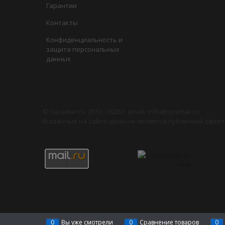
Гарантии
Контакты
Конфиденциальность и
защита персональных
данных
©
Сeramar.ru
2013 - 2026 г. email: info@ceramar.ru
Указанные на сайте цены не являются публичной оферто
0
Вы уже смотрели
0
Сравнение товаров
0