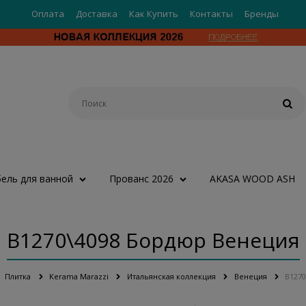
Оплата
Доставка
Как Купить
Контакты
Бренды
ель для ванной
Прованс 2026
AKASA WOOD ASH
B1270\4098 Бордюр Венеция
Плитка
Kerama Marazzi
Итальянская коллекция
Венеция
B127