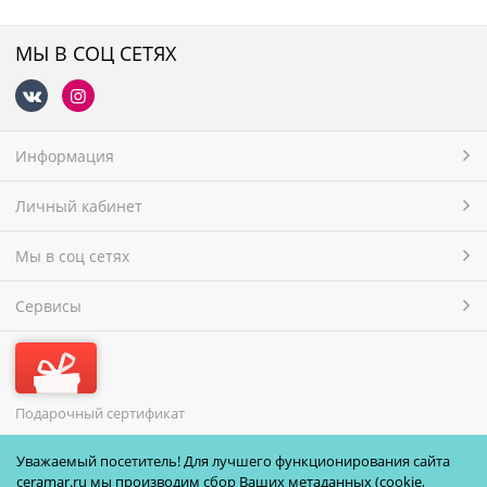
МЫ В СОЦ СЕТЯХ
Информация
Личный кабинет
Мы в соц сетях
Сервисы
Подарочный сертификат
МЫ ПРИНИМАЕМ
Уважаемый посетитель! Для лучшего функционирования сайта
ceramar.ru мы производим сбор Ваших метаданных (cookie,