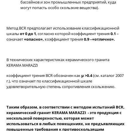
бассейнов и зон промышленных предприятий, куда
могут попасть особо скользкие вещества).
Метод BCR предполагает использование классификационной
шкалы
от 0 до 1
, согласно которой коэффициент трения
0.1
–
означает
«опасно»,
коэффициент трения
0.9
–«отлично».
В технических характеристиках керамического гранита
KERAMA MARAZZI
коэффициент трения BCR обозначен как
µ >0.4
(см. каталог 2007
г.), что означает по классификационной шкале
удовлетворительную степень сопротивления скольжению.
Таким образом, в соответствии с методом испытаний
BCR
,
керамический гранит
KERAMA
MARAZZI
- это продукция с
нескользкой поверхностью, которая
может
использоваться в любых помещениях, не предъявляющих
повышенные требования к противоскользящим