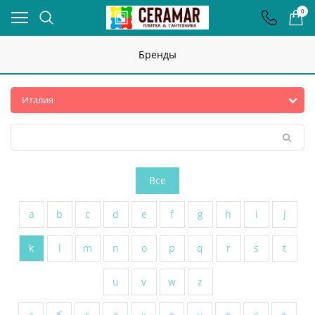
0
Бренды
Все
a
b
c
d
e
f
g
h
i
j
k
l
m
n
o
p
q
r
s
t
u
v
w
z