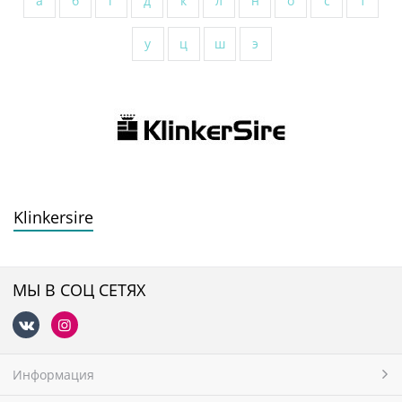
а
б
г
д
к
л
н
о
с
т
у
ц
ш
э
Klinkersire
МЫ В СОЦ СЕТЯХ
Информация