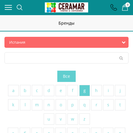
0
Бренды
Все
a
b
c
d
e
f
g
h
i
j
k
l
m
n
o
p
q
r
s
t
u
v
w
z