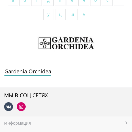
а
б
г
д
к
л
н
о
с
т
у
ц
ш
э
Gardenia Orchidea
МЫ В СОЦ СЕТЯХ
Информация