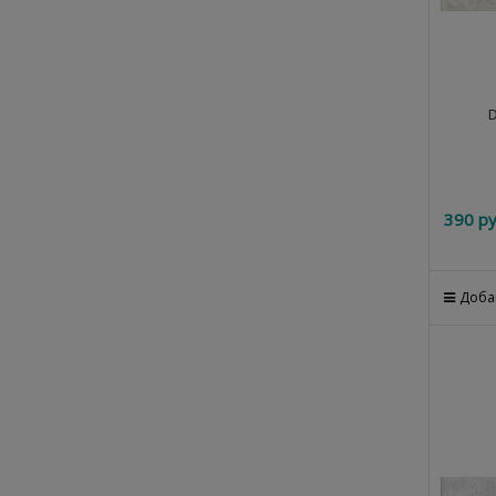
D
390
 ру
Доба