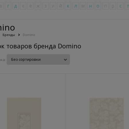
в
г
д
е
ё
ж
з
и
й
к
л
м
н
о
п
р
с
ino
Бренды
Domino
ок товаров бренда Domino
ка: