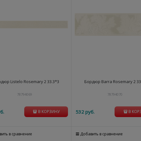
дюр Listelo Rosemary 2 33.3*3
Бордюр Barra Rosemary 2 33
78794069
78794070
б.
532
 руб.
В КОРЗИНУ
В КОР
вить в сравнение
Добавить в сравнение