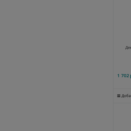
Де
1 702
 
Доба