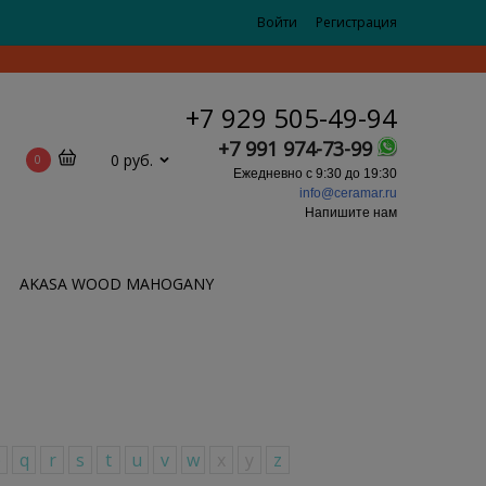
Войти
Регистрация
+7 929 505-49-94
+7 991 974-73-99
0 руб.
0
Ежедневно с 9:30 до 19:30
info@ceramar.ru
Напишите нам
AKASA WOOD MAHOGANY
p
q
r
s
t
u
v
w
x
y
z