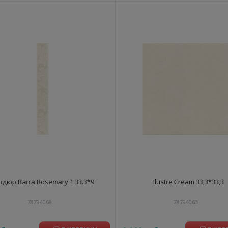
рдюр Barra Rosemary 1 33.3*9
Ilustre Cream 33,3*33,3
78794068
78794063