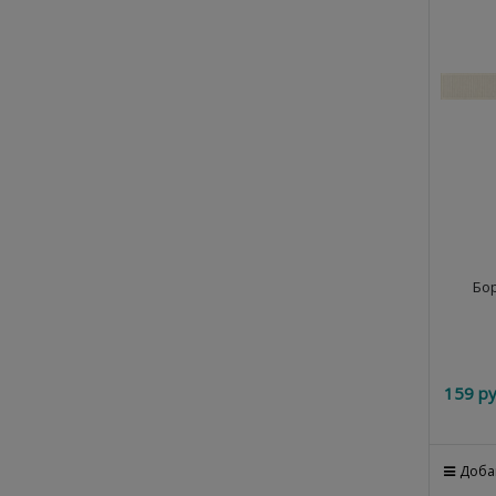
Бор
159
 ру
Доба