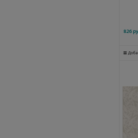
826
 ру
Доба