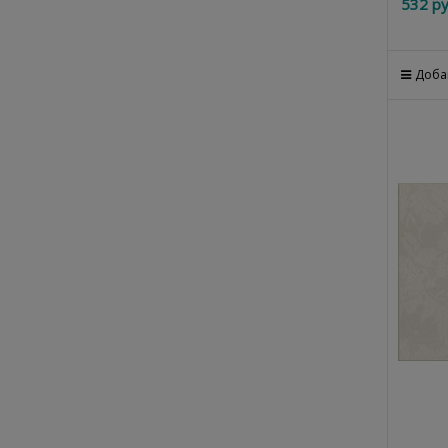
532
 ру
Доба