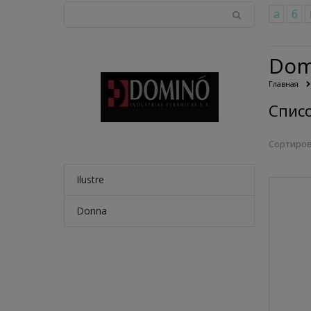
а
б
Dom
Главная
Спис
Сортиров
Ilustre
Donna