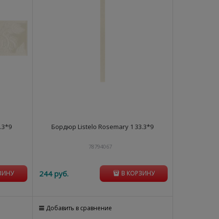
.3*9
Бордюр Listelo Rosemary 1 33.3*9
78794067
244
 руб.
ЗИНУ
В КОРЗИНУ
Добавить в сравнение