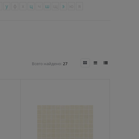
т
у
ф
х
ц
ч
ш
щ
э
ю
я
Всего найдено:
27