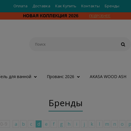
Оплата
Доставка
Как Купить
Контакты
Бренды
ель для ванной
Прованс 2026
AKASA WOOD ASH
Бренды
0-9
a
b
c
d
e
f
g
h
i
j
k
l
m
n
o