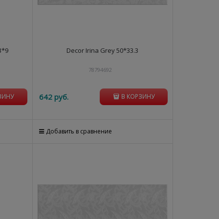
3*9
Decor Irina Grey 50*33.3
78794692
642
 руб.
ЗИНУ
В КОРЗИНУ
Добавить в сравнение