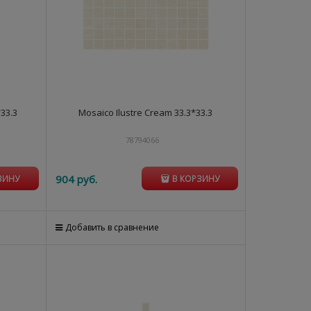
33.3
Mosaico Ilustre Cream 33.3*33.3
78794066
904
 руб.
ЗИНУ
В КОРЗИНУ
Добавить в сравнение