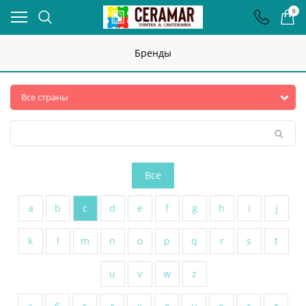
0
Бренды
Все
a
b
c
d
e
f
g
h
i
j
k
l
m
n
o
p
q
r
s
t
u
v
w
z