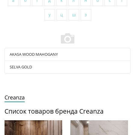
а
б
г
д
к
л
н
о
с
т
у
ц
ш
э
AKASA WOOD MAHOGANY
SELVA GOLD
Creanza
Список товаров бренда Creanza