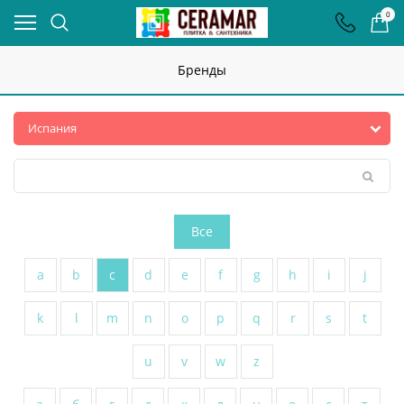
0
Бренды
Все
a
b
c
d
e
f
g
h
i
j
k
l
m
n
o
p
q
r
s
t
u
v
w
z