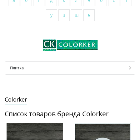
а
б
г
д
к
л
н
о
с
т
у
ц
ш
э
Плитка
Colorker
Список товаров бренда Colorker