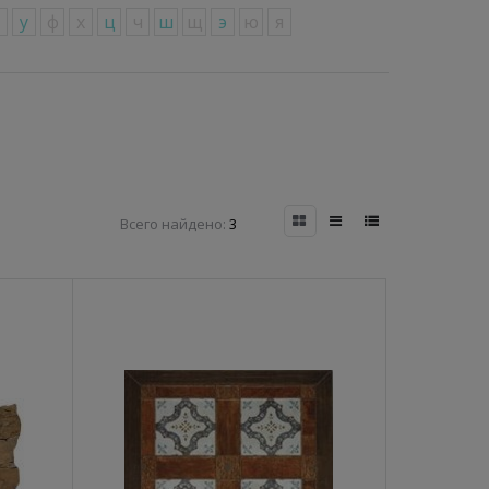
т
у
ф
х
ц
ч
ш
щ
э
ю
я
Всего найдено:
3