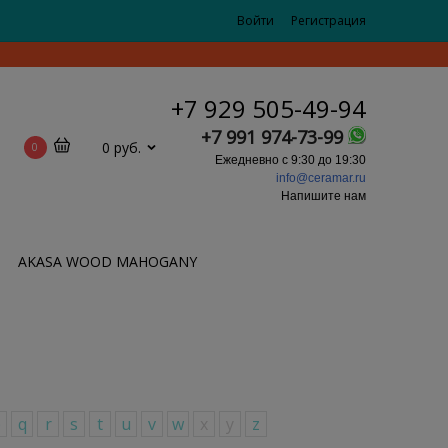
Войти
Регистрация
+7 929 505-49-94
+7 991 974-73-99
0 руб.
0
Ежедневно с 9:30 до 19:30
info@ceramar.ru
Напишите нам
AKASA WOOD MAHOGANY
p
q
r
s
t
u
v
w
x
y
z