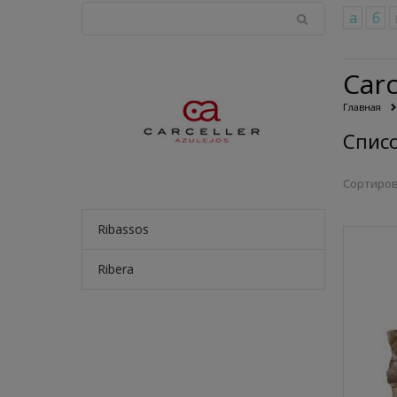
а
б
Carc
Главная
Списо
Сортиров
Ribassos
Ribera