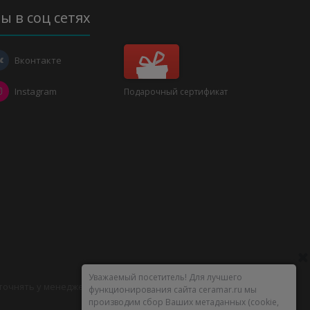
ы в соц сетях
Вконтакте
Instagram
Подарочный сертификат
Уважаемый посетитель! Для лучшего
уточнять у менеджеров.
функционирования сайта ceramar.ru мы
производим сбор Ваших метаданных (cookie,