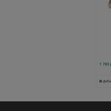
1 763
 
Доба