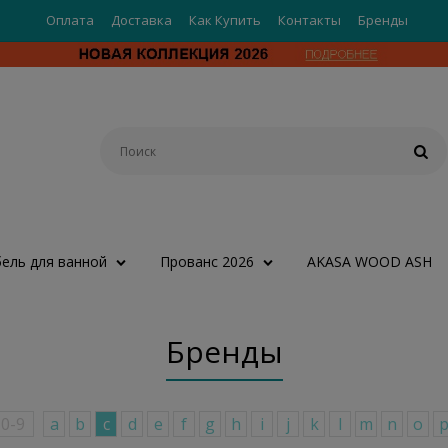
Оплата
Доставка
Как Купить
Контакты
Бренды
ель для ванной
Прованс 2026
AKASA WOOD ASH
Бренды
0-9
a
b
c
d
e
f
g
h
i
j
k
l
m
n
o