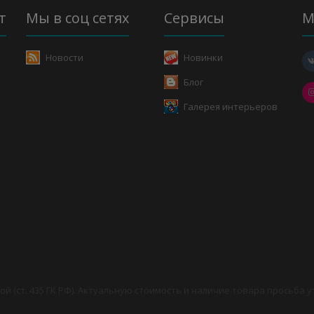
т
Мы в соц сетях
Сервисы
М
Новости
Новинки
Блог
Галерея интерьеров
й (ст. 435 ГК РФ). Актуальную стоимость и наличие товара просьба 