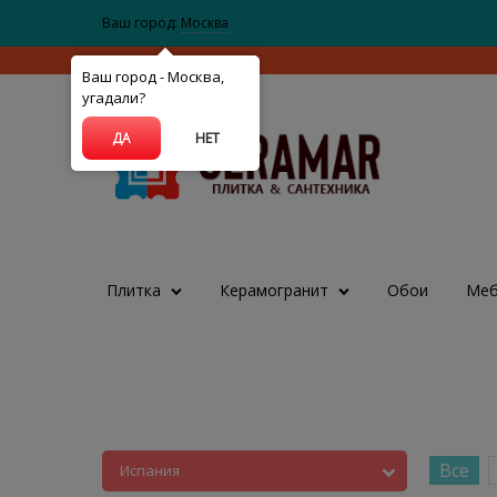
Ваш город:
Москва
Ваш город - Москва,
угадали?
ДА
НЕТ
Плитка
Керамогранит
Обои
Меб
Все