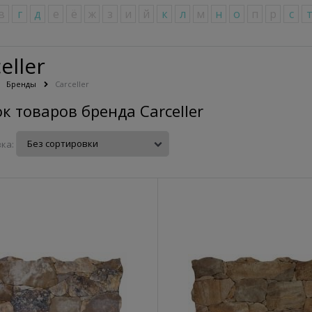
в
г
д
е
ё
ж
з
и
й
к
л
м
н
о
п
р
с
eller
Бренды
Carceller
к товаров бренда Carceller
ка: