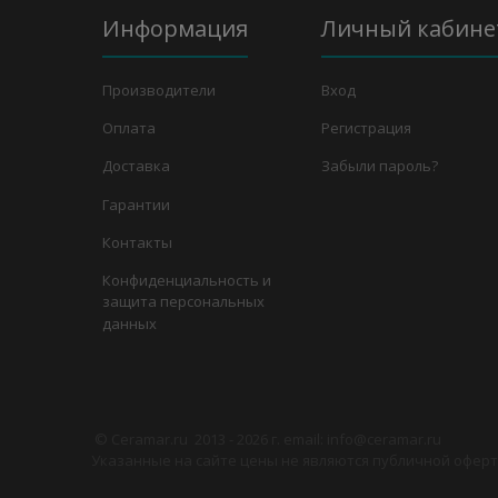
Информация
Личный кабине
Производители
Вход
Оплата
Регистрация
Доставка
Забыли пароль?
Гарантии
Контакты
Конфиденциальность и
защита персональных
данных
©
Сeramar.ru
2013 - 2026 г. email: info@ceramar.ru
Указанные на сайте цены не являются публичной оферто