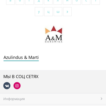
а
б
г
д
к
л
н
о
с
т
у
ц
ш
э
Azulindus & Marti
МЫ В СОЦ СЕТЯХ
Информация