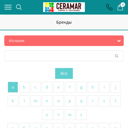
0
Бренды
Все
a
b
c
d
e
f
g
h
i
j
k
l
m
n
o
p
q
r
s
t
u
v
w
z