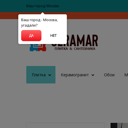
Ваш город:
Москва
Ваш город - Москва,
угадали?
ДА
НЕТ
Плитка
Керамогранит
Обои
М