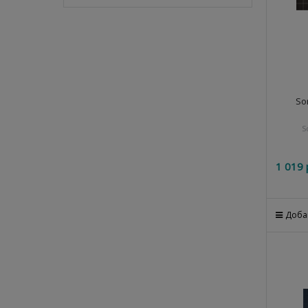
So
S
1 019
 
Доба