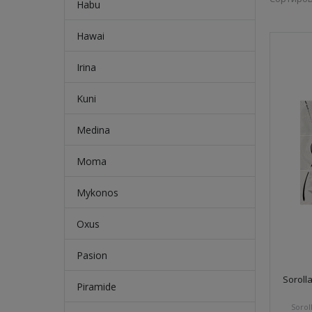
Habu
Hawai
Irina
Kuni
Medina
Moma
Mykonos
Oxus
Pasion
Soroll
Piramide
Sorol