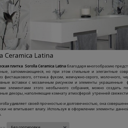
la Ceramica Latina
еская плитка
Sorolla
Ceramica
Latina
благодаря многообразию предст
тные, запоминающиеся, но при этом стильные и элегантные сов
из фисташкового, оттенка фуксии, жемчужно-серого, молочного, ч
ивные вставки с мозаичным рисунком и элементы украшенные ф
ыми элементами этого необычного собрания, можно создать п
ные декоры, наполняющие комнату атмосферой утренней свежести 
orolla удивляет своей прочностью и долговечностью, она совершен
ски не впитывает влагу. Используя в оформлении элементы данно
.
ка: