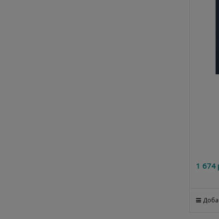
1 674
 
Доба