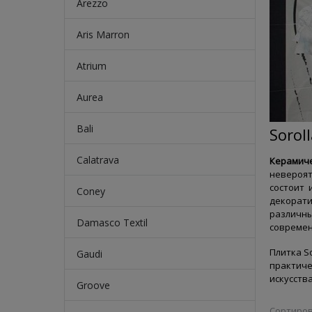
Arezzo
Aris Marron
Atrium
Aurea
Bali
Sorol
Calatrava
Керамич
невероя
состоит 
Coney
декорат
различн
Damasco Textil
современ
Плитка S
Gaudi
практиче
искусства
Groove
Сортиров