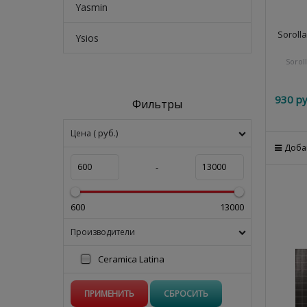
Yasmin
Soroll
Ysios
Sorol
930
 ру
Фильтры
( руб.)
Цена
Доба
-
600
13000
Производители
Ceramica Latina