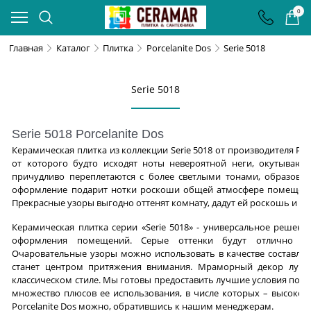
0
Главная
Каталог
Плитка
Porcelanite Dos
Serie 5018
Serie 5018
Serie 5018 Porcelanite Dos
Керамическая плитка из коллекции Serie 5018 от производителя Por
от которого будто исходят ноты невероятной неги, окутывающ
причудливо переплетаются с более светлыми тонами, образовы
оформление подарит нотки роскоши общей атмосфере помещения
Прекрасные узоры выгодно оттенят комнату, дадут ей роскошь и из
Керамическая плитка серии «Serie 5018» - универсальное решен
оформления помещений. Серые оттенки будут отлично га
Очаровательные узоры можно использовать в качестве составл
станет центром притяжения внимания. Мраморный декор лучш
классическом стиле. Мы готовы предоставить лучшие условия покуп
множество плюсов ее использования, в числе которых – высокое 
Porcelanite Dos можно, обратившись к нашим менеджерам.