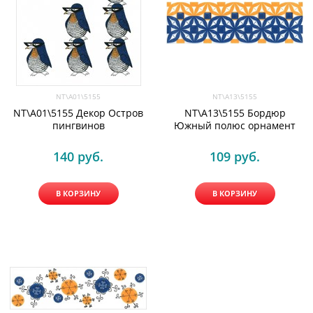
NT\A01\5155
NT\A13\5155
NT\A01\5155 Декор Остров
NT\A13\5155 Бордюр
пингвинов
Южный полюс орнамент
140
 руб.
109
 руб.
В КОРЗИНУ
В КОРЗИНУ