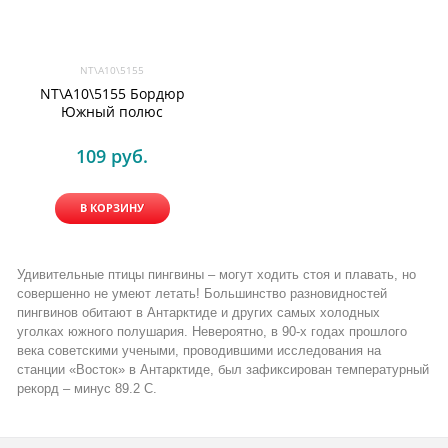
NT\A10\5155
NT\A10\5155 Бордюр
Южный полюс
109
 руб.
В КОРЗИНУ
Удивительные птицы пингвины – могут ходить стоя и плавать, но
совершенно не умеют летать! Большинство разновидностей
пингвинов обитают в Антарктиде и других самых холодных
уголках южного полушария. Невероятно, в 90-х годах прошлого
века советскими учеными, проводившими исследования на
станции «Восток» в Антарктиде, был зафиксирован температурный
рекорд – минус 89.2 С.