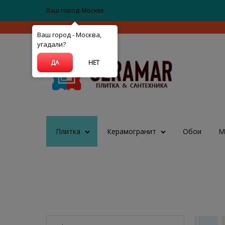
Ваш город:
Москва
Ваш город - Москва,
угадали?
ДА
НЕТ
Плитка
Керамогранит
Обои
М