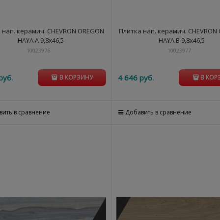
 нап. керамич. CHEVRON OREGON
Плитка нап. керамич. CHEVRON
HAYA A 9,8x46,5
HAYA B 9,8x46,5
10023976
10023977
руб.
4 646
 руб.
В КОРЗИНУ
В КОР
вить в сравнение
Добавить в сравнение