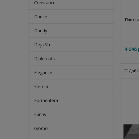
Constance
Dance
Плитка
Dandy
Deja Vu
4 646
 
Diplomatic
Доба
Elegance
Eternia
Formentera
Funny
Giorno