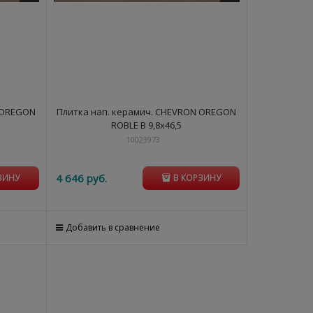
 OREGON
Плитка нап. керамич. CHEVRON OREGON
ROBLE B 9,8x46,5
10023973
4 646
 руб.
ЗИНУ
В КОРЗИНУ
Добавить в сравнение