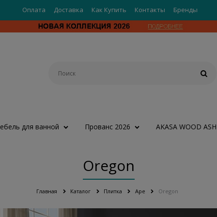
Оплата
Доставка
Как Купить
Контакты
Бренды
ебель для ванной
Прованс 2026
AKASA WOOD ASH
Oregon
Главная
Каталог
Плитка
Ape
Oregon