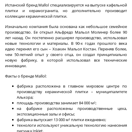
Испанский бренд Mallol специализируется на выпуске кафельной
плитки и керамогранита, но дополнительно производит
коллекции керамической плитки.
Изначально компания была основана как небольшое семейное
производство. Ее открыл Альфредо Мальол Молинер более 90
лет назад. Он постепенно расширял производство, использовал
новые технологии и материалы. В 90-х годах прошлого века
идею перенял его сын – Хоакин Мальол Костан. Переняв более,
чем 50-летний опыт у своего отца, он создал принципиально
новую фабрику, в которой использовал все технические
инновации.
Факты о бренде Mallol:
фабрика расположена в главном мировом центре по
производству керамической плитки – муниципалитете
Алькора;
площадь производства занимает 84 000 м²;
на фабрике расположены производственные цеха,
экспозиционные залы и офисы;
фабрика выпускает 13 000 м² плитки ежедневно;
технологи используют уникальную технологию нанесения
рисунка InkJet.