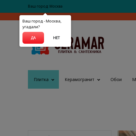
Ваш город:
Москва
Ваш город - Москва,
угадали?
ДА
НЕТ
Плитка
Керамогранит
Обои
М