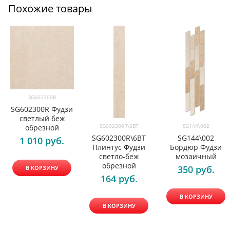
Похожие товары
SG602300R
SG602300R Фудзи
светлый беж
SG602300R\6BT
SG144\002
обрезной
SG602300R\6BT
SG144\002
1 010
 руб.
Плинтус Фудзи
Бордюр Фудзи
светло-беж
мозаичный
обрезной
350
 руб.
В КОРЗИНУ
164
 руб.
В КОРЗИНУ
В КОРЗИНУ