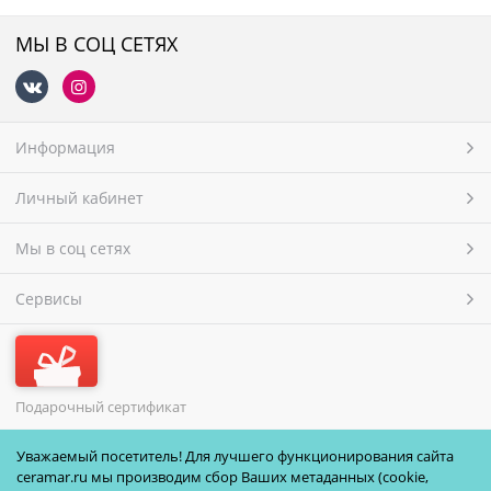
МЫ В СОЦ СЕТЯХ
Информация
Личный кабинет
Мы в соц сетях
Сервисы
Подарочный сертификат
МЫ ПРИНИМАЕМ
Уважаемый посетитель! Для лучшего функционирования сайта
ceramar.ru мы производим сбор Ваших метаданных (cookie,