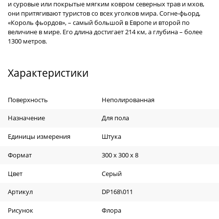
и суровые или покрытые мягким ковром северных трав и мхов,
они притягивают туристов со всех уголков мира. Согне-фьорд,
«Король фьордов», – самый большой в Европе и второй по
величине в мире. Его длина достигает 214 км, а глубина – более
1300 метров.
Характеристики
Поверхность
Неполированная
Назначение
Для пола
Единицы измерения
Штука
Формат
300 х 300 х 8
Цвет
Серый
Артикул
DP168\011
Рисунок
Флора