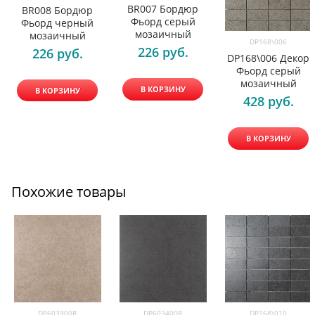
BR007 Бордюр
BR008 Бордюр
Фьорд серый
Фьорд черный
мозаичный
мозаичный
DP168\006
226
 руб.
226
 руб.
DP168\006 Декор
Фьорд серый
мозаичный
В КОРЗИНУ
В КОРЗИНУ
428
 руб.
В КОРЗИНУ
Похожие товары
DP603900R
DP603400R
DP168\010