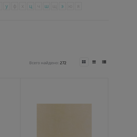
т
у
ф
х
ц
ч
ш
щ
э
ю
я
Всего найдено:
272