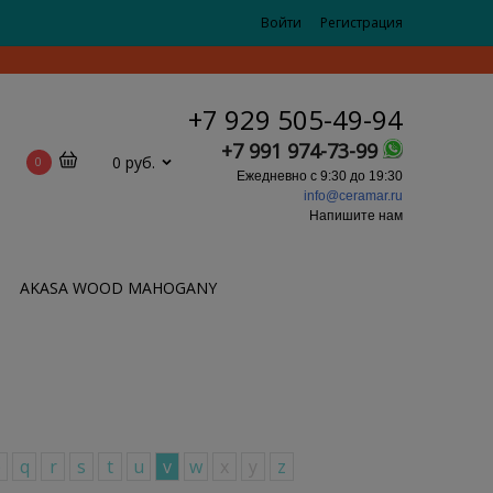
Войти
Регистрация
+7 929 505-49-94
+7 991 974-73-99
0 руб.
0
Ежедневно с 9:30 до 19:30
info@ceramar.ru
Напишите нам
AKASA WOOD MAHOGANY
p
q
r
s
t
u
v
w
x
y
z