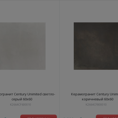
гранит Century Unimited светло-
Керамогранит Century Unim
серый 60х60
коричневый 60х60
K2664CF600010
K2664CF800010