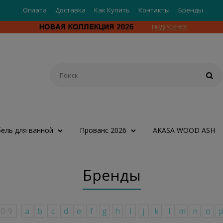
Оплата
Доставка
Как Купить
Контакты
Бренды
ель для ванной
Прованс 2026
AKASA WOOD ASH
Бренды
0-9
a
b
c
d
e
f
g
h
i
j
k
l
m
n
o