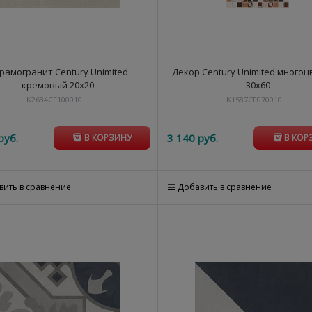
рамогранит Century Unimited
Декор Century Unimited много
кремовый 20х20
30х60
K2634CF100010
K1587CF070010
руб.
3 140
 руб.
В КОРЗИНУ
В КОР
вить в сравнение
Добавить в сравнение