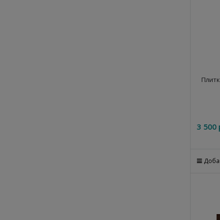
Плитк
3 500
 
Доба