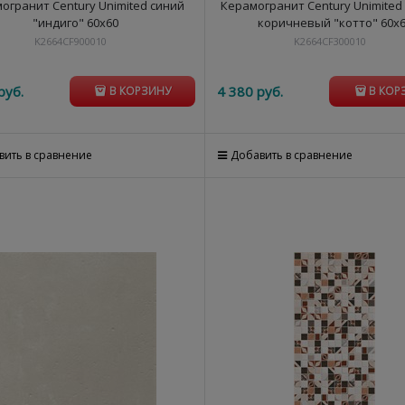
огранит Century Unimited синий
Керамогранит Century Unimited
"индиго" 60х60
коричневый "котто" 60х
K2664CF900010
K2664CF300010
руб.
4 380
 руб.
В КОРЗИНУ
В КОР
вить в сравнение
Добавить в сравнение