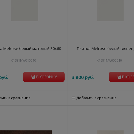
а Melrose белый матовый 30х60
Плитка Melrose белый глянец
K1581NW010010
K1581NW000010
руб.
3 800
 руб.
В КОРЗИНУ
В КОР
вить в сравнение
Добавить в сравнение