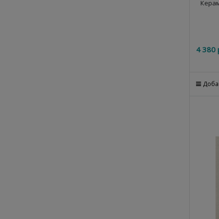
Керам
4 380
 
Доба