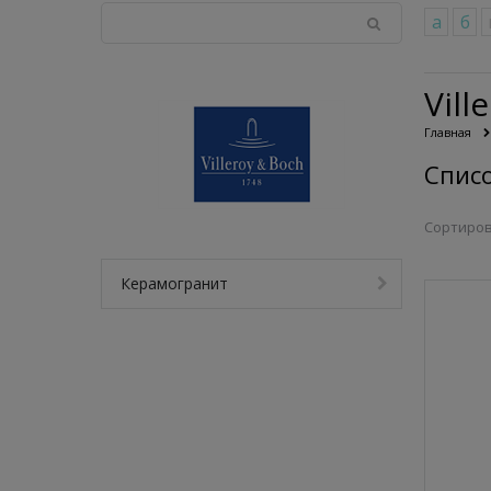
а
б
Vill
Главная
Списо
Сортиров
Керамогранит