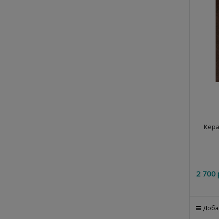
Кера
2 700
 
Доба