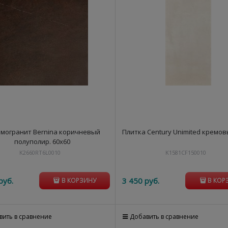
могранит Bernina коричневый
Плитка Century Unimited кремов
полуполир. 60х60
K2660RT6L0010
K1581CF150010
руб.
3 450
 руб.
В КОРЗИНУ
В КОР
вить в сравнение
Добавить в сравнение