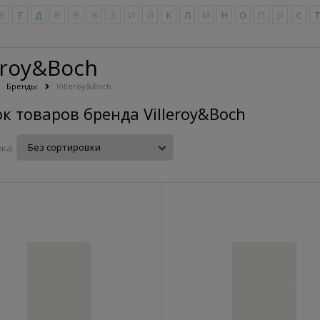
в
г
д
е
ё
ж
з
и
й
к
л
м
н
о
п
р
с
eroy&Boch
Бренды
Villeroy&Boch
к товаров бренда Villeroy&Boch
ка: