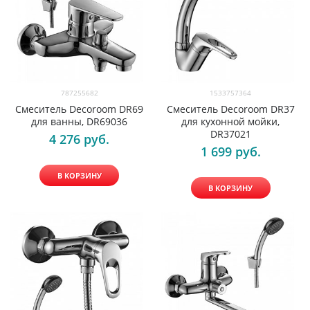
787255682
1533757364
Смеситель Decoroom DR69
Смеситель Decoroom DR37
для ванны, DR69036
для кухонной мойки,
DR37021
4 276
 руб.
1 699
 руб.
В КОРЗИНУ
В КОРЗИНУ