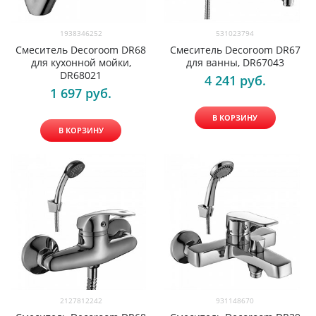
1938346252
531023794
Смеситель Decoroom DR68
Смеситель Decoroom DR67
для кухонной мойки,
для ванны, DR67043
DR68021
4 241
 руб.
1 697
 руб.
В КОРЗИНУ
В КОРЗИНУ
2127812242
931148670