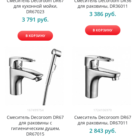
Смеситель Decoroom DR67
Смеситель Decoroom DR36
для кухонной мойки,
для раковины, DR36011
DR67023
3 386
 руб.
3 791
 руб.
В КОРЗИНУ
В КОРЗИНУ
167499754
1724106970
Смеситель Decoroom DR67
Смеситель Decoroom DR67
для раковины с
для раковины, DR67011
гигиеническим душем,
2 843
 руб.
DR67015