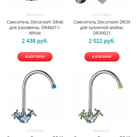
881440392
1520154868
Смеситель Decoroom DR46
Смеситель Decoroom DR39
для раковины, DR46011-
для кухонной мойки,
White
DR39021
2 438
 руб.
2 022
 руб.
В КОРЗИНУ
В КОРЗИНУ
1871233416
986826357