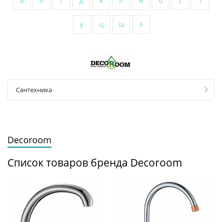
а
б
г
д
к
л
н
о
с
т
у
ц
ш
э
Сантехника
Decoroom
Список товаров бренда Decoroom