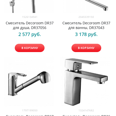
1526134941
2045539150
Смеситель Decoroom DR37
Смеситель Decoroom DR37
для душа, DR37056
для ванны, DR37043
2 577
 руб.
3 178
 руб.
В КОРЗИНУ
В КОРЗИНУ
1797199050
1324147682