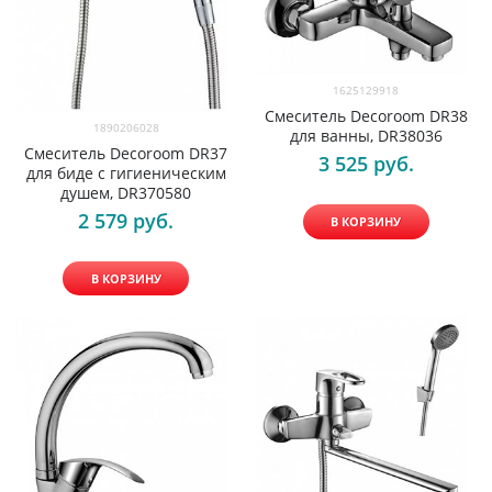
1625129918
Смеситель Decoroom DR38
1890206028
для ванны, DR38036
Смеситель Decoroom DR37
3 525
 руб.
для биде с гигиеническим
душем, DR370580
2 579
 руб.
В КОРЗИНУ
В КОРЗИНУ