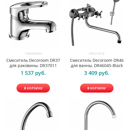
1684609064
995415418
Смеситель Decoroom DR37
Смеситель Decoroom DR46
для раковины, DR37011
для ванны, DR46045-Black
1 537
 руб.
3 409
 руб.
В КОРЗИНУ
В КОРЗИНУ