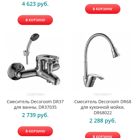
4 623
 руб.
В КОРЗИНУ
В КОРЗИНУ
1238970067
1953336517
Смеситель Decoroom DR37
Смеситель Decoroom DR68
для ванны, DR37035
для кухонной мойки,
DR68022
2 739
 руб.
2 288
 руб.
В КОРЗИНУ
В КОРЗИНУ