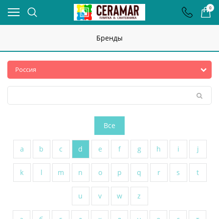
0
Бренды
Все
a
b
c
d
e
f
g
h
i
j
k
l
m
n
o
p
q
r
s
t
u
v
w
z