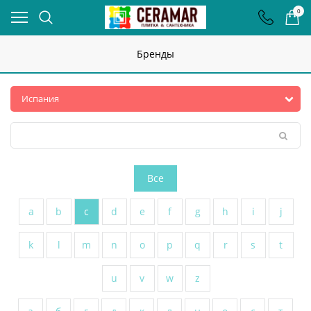
0
Бренды
Все
a
b
c
d
e
f
g
h
i
j
k
l
m
n
o
p
q
r
s
t
u
v
w
z