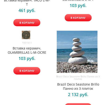
Вставка керамич. TACO L-M-
T
103
 руб.
461
 руб.
В КОРЗИНУ
В КОРЗИНУ
1001511
Вставка керамич.
OLAMBRILLAS L-M-OCRE
103
 руб.
В КОРЗИНУ
Brazil Deco Seastone Brillo Панно из 3
плиток
Brazil Deco Seastone Brillo
Панно из 3 плиток
2 132
 руб.