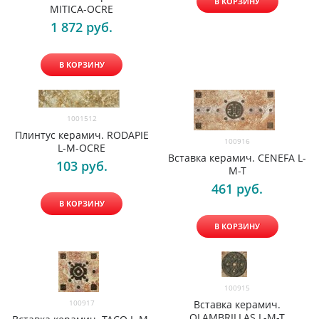
В КОРЗИНУ
MITICA-OCRE
1 872
 руб.
В КОРЗИНУ
1001512
Плинтус керамич. RODAPIE
100916
L-M-OCRE
Вставка керамич. CENEFA L-
103
 руб.
M-T
461
 руб.
В КОРЗИНУ
В КОРЗИНУ
100915
100917
Вставка керамич.
OLAMBRILLAS L-M-T