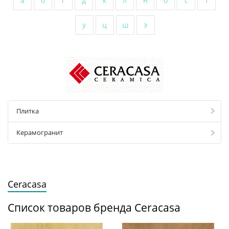
а
б
г
д
к
л
н
о
с
т
у
ц
ш
э
Плитка
Керамогранит
Ceracasa
Список товаров бренда Ceracasa