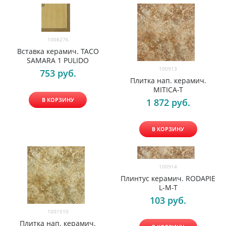
1008276
Вставка керамич. TACO
SAMARA 1 PULIDO
100913
753
 руб.
Плитка нап. керамич.
MITICA-T
В КОРЗИНУ
1 872
 руб.
В КОРЗИНУ
100914
Плинтус керамич. RODAPIE
L-M-T
103
 руб.
1001510
Плитка нап. керамич.