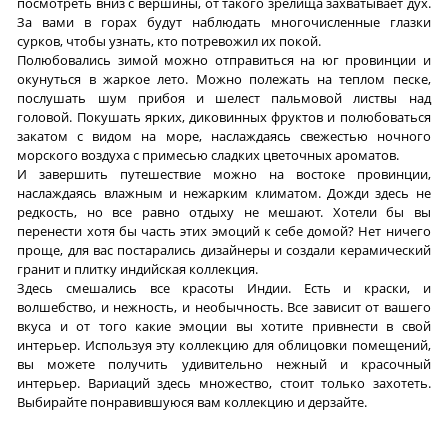
посмотреть вниз с вершины, от такого зрелища захватывает дух.
За вами в горах будут наблюдать многочисленные глазки
сурков, чтобы узнать, кто потревожил их покой.
Полюбовались зимой можно отправиться на юг провинции и
окунуться в жаркое лето. Можно полежать на теплом песке,
послушать шум прибоя и шелест пальмовой листвы над
головой. Покушать ярких, диковинных фруктов и полюбоваться
закатом с видом на море, наслаждаясь свежестью ночного
морского воздуха с примесью сладких цветочных ароматов.
И завершить путешествие можно на востоке провинции,
наслаждаясь влажным и нежарким климатом. Дожди здесь не
редкость, но все равно отдыху не мешают. Хотели бы вы
перенести хотя бы часть этих эмоций к себе домой? Нет ничего
проще, для вас постарались дизайнеры и создали керамический
гранит и плитку индийская коллекция.
Здесь смешались все красоты Индии. Есть и краски, и
волшебство, и нежность, и необычность. Все зависит от вашего
вкуса и от того какие эмоции вы хотите привнести в свой
интерьер. Используя эту коллекцию для облицовки помещений,
вы можете получить удивительно нежный и красочный
интерьер. Вариаций здесь множество, стоит только захотеть.
Выбирайте понравившуюся вам коллекцию и дерзайте.