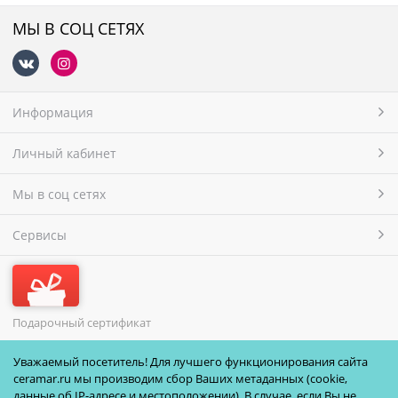
МЫ В СОЦ СЕТЯХ
Информация
Личный кабинет
Мы в соц сетях
Сервисы
Подарочный сертификат
МЫ ПРИНИМАЕМ
Уважаемый посетитель! Для лучшего функционирования сайта
ceramar.ru мы производим сбор Ваших метаданных (cookie,
данные об IP-адресе и местоположении). В случае, если Вы не