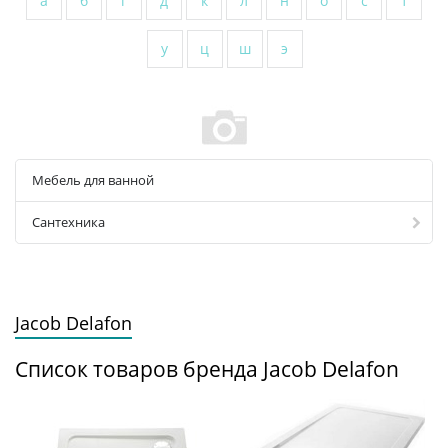
а
б
г
д
к
л
н
о
с
т
у
ц
ш
э
Мебель для ванной
Сантехника
Jacob Delafon
Список товаров бренда Jacob Delafon