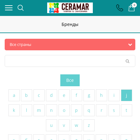
0
Бренды
Все
a
b
c
d
e
f
g
h
i
j
k
l
m
n
o
p
q
r
s
t
u
v
w
z