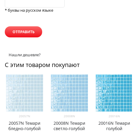
* буквы на русском языке
Нашли дешевле?
С этим товаром покупают
20057N
20008N
20016N
20057N Темари
20008N Темари
20016N Темари
бледно-голубой
светло-голубой
голубой