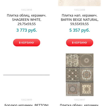
10023898
10022488
Плитка облиц. керамич.
Плитка нап. керамич.
SHAGREEN WHITE,
BAFFIN BEIGE NATURAL,
29,75x59,55
59,55X59,55
3 773
 руб.
5 357
 руб.
В КОРЗИНУ
В КОРЗИНУ
10023899
10023897
Бордюр керамич. BETTONI
Плитка облиц. керамич.