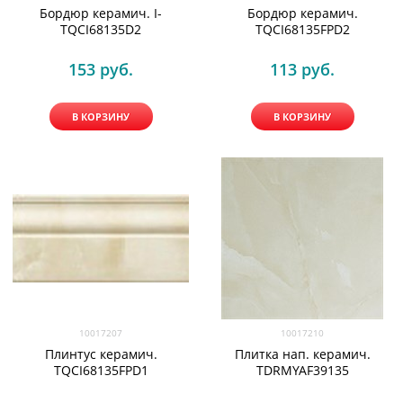
Бордюр керамич. I-
Бордюр керамич.
TQCI68135D2
TQCI68135FPD2
153
 руб.
113
 руб.
В КОРЗИНУ
В КОРЗИНУ
10017207
10017210
Плинтус керамич.
Плитка нап. керамич.
TQCI68135FPD1
TDRMYAF39135