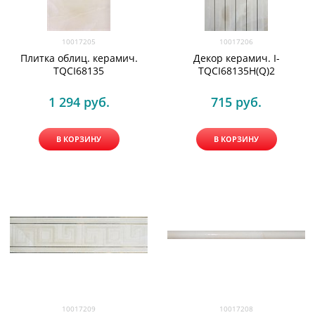
10017205
10017206
Плитка облиц. керамич.
Декор керамич. I-
TQCI68135
TQCI68135H(Q)2
1 294
 руб.
715
 руб.
В КОРЗИНУ
В КОРЗИНУ
10017209
10017208